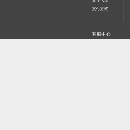
合作代理
支付方式
客服中心
我要咨询建议
苏ICP备11023884号-
江公网安备
©2006 - 2026