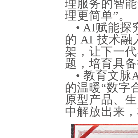
理服务的智能
理更简单”。
• AI赋
的 AI 技
架，让下一代
题，培育具备
• 教育文
的温暖“数字
原型产品、生
中解放出来，