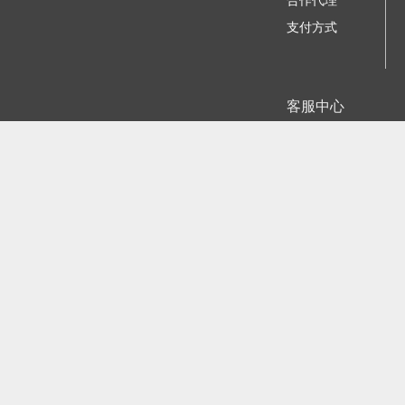
合作代理
支付方式
客服中心
我要咨询建议
苏ICP备11023884号-
江公网安备
©2006 - 2026