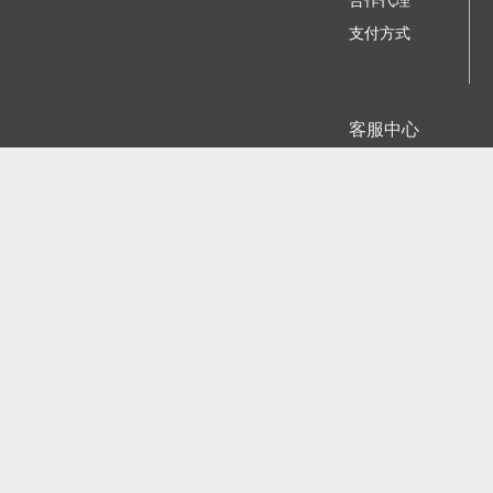
合作代理
支付方式
客服中心
我要咨询建议
苏ICP备11023884号-
江公网安备
©2006 - 2026