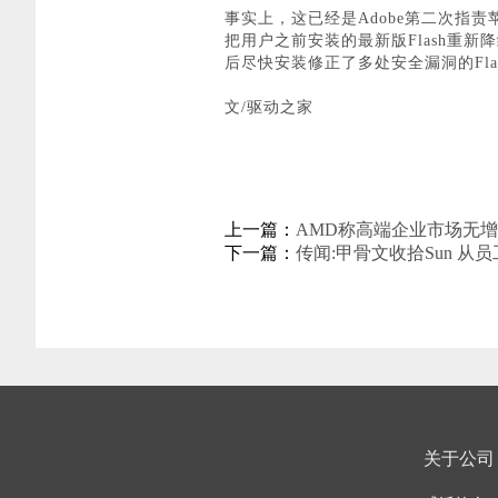
事实上，这已经是Adobe第二次指责苹果M
把用户之前安装的最新版Flash重
后尽快安装修正了多处安全漏洞的Flash
文/驱动之家
上一篇：
AMD称高端企业市场无增
下一篇：
传闻:甲骨文收拾Sun 从
关于公司