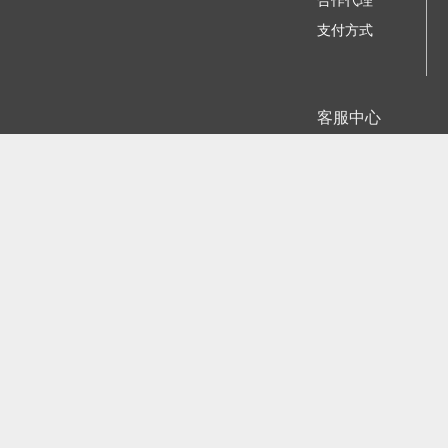
合作代理
支付方式
客服中心
我要咨询建议
苏ICP备11023884号-
江公网安备
©2006 - 2026