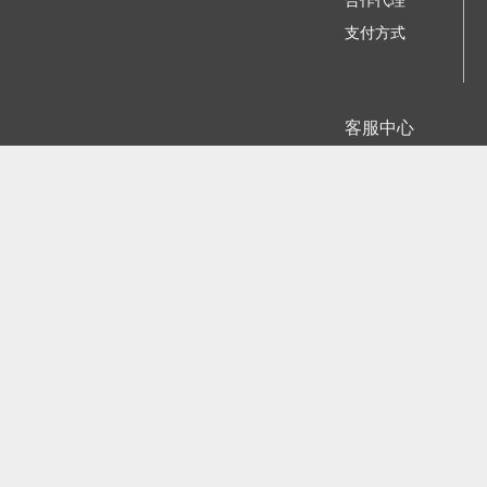
合作代理
支付方式
客服中心
我要咨询建议
苏ICP备11023884号-
江公网安备
©2006 - 2026